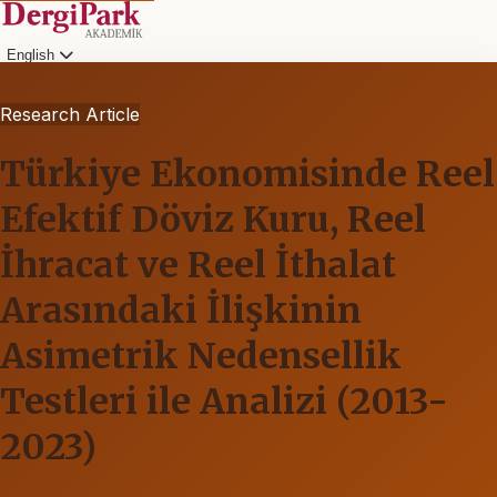
English
Research Article
Türkiye Ekonomisinde Reel
Efektif Döviz Kuru, Reel
İhracat ve Reel İthalat
Arasındaki İlişkinin
Asimetrik Nedensellik
Testleri ile Analizi (2013-
2023)