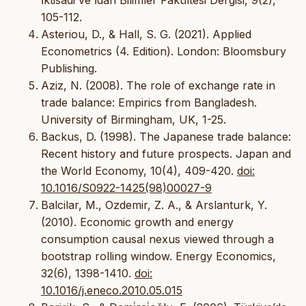
105-112.
Asteriou, D., & Hall, S. G. (2021). Applied
Econometrics (4. Edition). London: Bloomsbury
Publishing.
Aziz, N. (2008). The role of exchange rate in
trade balance: Empirics from Bangladesh.
University of Birmingham, UK, 1-25.
Backus, D. (1998). The Japanese trade balance:
Recent history and future prospects. Japan and
the World Economy, 10(4), 409-420.
doi:
10.1016/S0922-1425(98)00027-9
Balcilar, M., Ozdemir, Z. A., & Arslanturk, Y.
(2010). Economic growth and energy
consumption causal nexus viewed through a
bootstrap rolling window. Energy Economics,
32(6), 1398-1410.
doi:
10.1016/j.eneco.2010.05.015