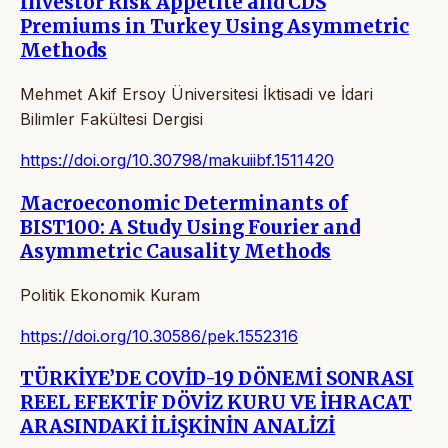
Investor Risk Appetite and CDS
Premiums in Turkey Using Asymmetric
Methods
Mehmet Akif Ersoy Üniversitesi İktisadi ve İdari
Bilimler Fakültesi Dergisi
https://doi.org/10.30798/makuiibf.1511420
Macroeconomic Determinants of
BIST100: A Study Using Fourier and
Asymmetric Causality Methods
Politik Ekonomik Kuram
https://doi.org/10.30586/pek.1552316
TÜRKİYE’DE COVİD-19 DÖNEMİ SONRASI
REEL EFEKTİF DÖVİZ KURU VE İHRACAT
ARASINDAKİ İLİŞKİNİN ANALİZİ