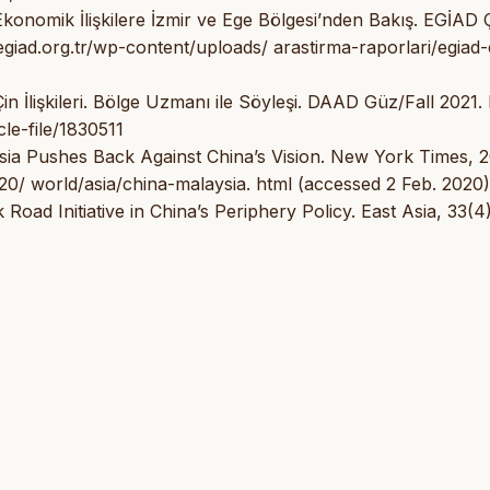
e Ekonomik İlişkilere İzmir ve Ege Bölgesi’nden Bakış. EGİAD 
egiad.org.tr/wp-content/uploads/ arastirma-raporlari/egiad-
n İlişkileri. Bölge Uzmanı ile Söyleşi. DAAD Güz/Fall 2021. 
cle-file/1830511
sia Pushes Back Against China’s Vision. New York Times, 
0/ world/asia/china-malaysia. html (accessed 2 Feb. 2020)
Road Initiative in China’s Periphery Policy. East Asia, 33(4)