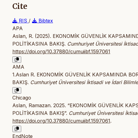
Cite
RIS
/
Bibtex
APA
Aslan, R. (2025). EKONOMİK GÜVENLİK KAPSAMIN
POLİTİKASINA BAKIŞ.
Cumhuriyet Üniversitesi İktisadi
https://doi.org/10.37880/cumuiibf.1597061
AMA
1.Aslan R. EKONOMİK GÜVENLİK KAPSAMINDA BOR
BAKIŞ.
Cumhuriyet Üniversitesi İktisadi ve İdari Biliml
Chicago
Aslan, Ramazan. 2025. “EKONOMİK GÜVENLİK KA
POLİTİKASINA BAKIŞ”.
Cumhuriyet Üniversitesi İktisad
https://doi.org/10.37880/cumuiibf.1597061
.
EndNote