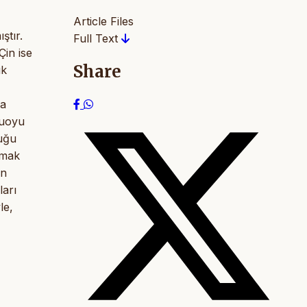
Article Files
ştır.
Full Text
Çin ise
Share
ük
ya
muoyu
duğu
amak
an
ları
le,