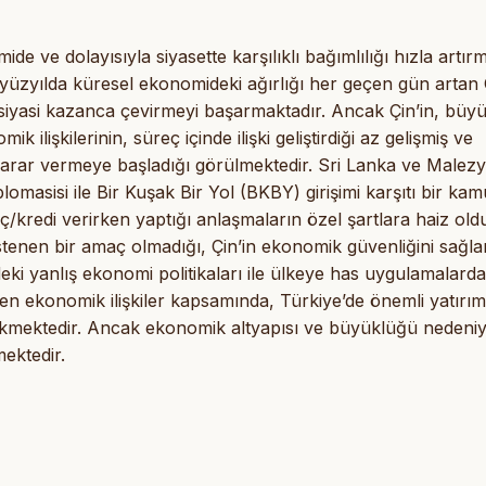
 ve dolayısıyla siyasette karşılıklı bağımlılığı hızla artırmı
yüzyılda küresel ekonomideki ağırlığı her geçen gün artan 
a siyasi kazanca çevirmeyi başarmaktadır. Ancak Çin’in, büy
k ilişkilerinin, süreç içinde ilişki geliştirdiği az gelişmiş ve
zarar vermeye başladığı görülmektedir. Sri Lanka ve Malez
lomasisi ile Bir Kuşak Bir Yol (BKBY) girişimi karşıtı bir ka
rç/kredi verirken yaptığı anlaşmaların özel şartlara haiz ol
k istenen bir amaç olmadığı, Çin’in ekonomik güvenliğini sağl
deki yanlış ekonomi politikaları ile ülkeye has uygulamalard
şen ekonomik ilişkiler kapsamında, Türkiye’de önemli yatırım
ekmektedir. Ancak ekonomik altyapısı ve büyüklüğü nedeniy
mektedir.