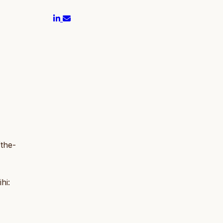
/the-
hi: