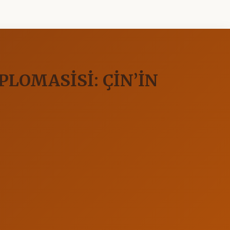
LOMASİSİ: ÇİN’İN