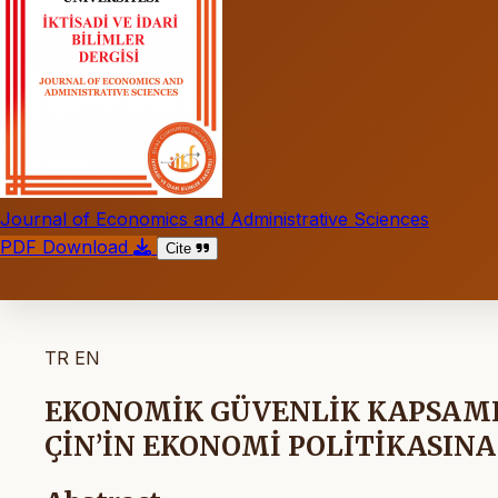
Journal of Economics and Administrative Sciences
PDF Download
Cite
TR
EN
EKONOMİK GÜVENLİK KAPSAMIN
ÇİN’İN EKONOMİ POLİTİKASINA