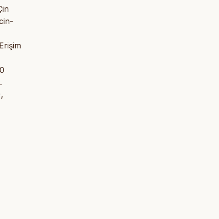
Çin
cin-
Erişim
20
.
,