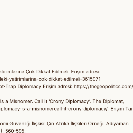
ırımlarına Çok Dikkat Edilmeli. Erişim adresi:
eki-yatirimlarina-cok-dikkat-edilmeli-3615971
t-Trap Diplomacy Erişim adresi: https://thegeopolitics.com
Is a Misnomer. Call It ‘Crony Diplomacy’. The Diplomat,
iplomacy-is-a-misnomercall-it-crony-diplomacy/, Erişim Tari
 Güvenliği İlişkisi: Çin Afrika İlişkileri Örneği. Adıyaman
0), 560-595.