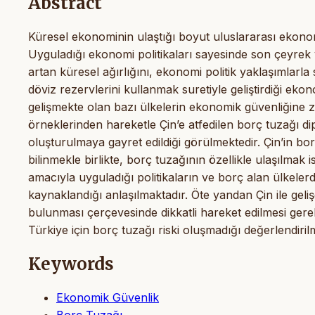
Abstract
Küresel ekonominin ulaştığı boyut uluslararası ekonomide
Uyguladığı ekonomi politikaları sayesinde son çeyrek 
artan küresel ağırlığını, ekonomi politik yaklaşımlarl
döviz rezervlerini kullanmak suretiyle geliştirdiği ekonomi
gelişmekte olan bazı ülkelerin ekonomik güvenliğine 
örneklerinden hareketle Çin’e atfedilen borç tuzağı dip
oluşturulmaya gayret edildiği görülmektedir. Çin’in bo
bilinmekle birlikte, borç tuzağının özellikle ulaşılma
amacıyla uyguladığı politikaların ve borç alan ülkeler
kaynaklandığı anlaşılmaktadır. Öte yandan Çin ile geli
bulunması çerçevesinde dikkatli hareket edilmesi ger
Türkiye için borç tuzağı riski oluşmadığı değerlendiril
Keywords
Ekonomik Güvenlik
Borç Tuzağı