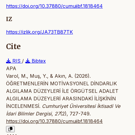
https://doi.org/10.37880/cumuiibf.1818464
IZ
https://izlik.org/JA73TB87TK
Cite
RIS
/
Bibtex
APA
Varol, M., Muş, Y., & Akın, A. (2026).
ÖĞRETMENLERİN MOTİVASYONEL DİNDARLIK
ALGILAMA DÜZEYLERİ İLE ÖRGÜTSEL ADALET
ALGILAMA DÜZEYLERİ ARASINDAKİ İLİŞKİNİN
İNCELENMESİ.
Cumhuriyet Üniversitesi İktisadi Ve
İdari Bilimler Dergisi
,
27
(2), 727-749.
https://doi.org/10.37880/cumuiibf.1818464