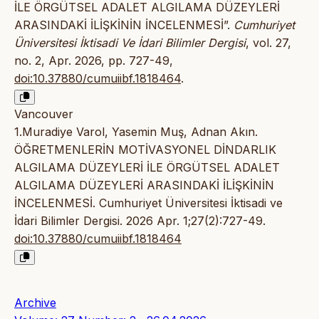
İLE ÖRGÜTSEL ADALET ALGILAMA DÜZEYLERİ
ARASINDAKİ İLİŞKİNİN İNCELENMESİ”.
Cumhuriyet
Üniversitesi İktisadi Ve İdari Bilimler Dergisi
, vol. 27,
no. 2, Apr. 2026, pp. 727-49,
doi:10.37880/cumuiibf.1818464
.
Vancouver
1.Muradiye Varol, Yasemin Muş, Adnan Akın.
ÖĞRETMENLERİN MOTİVASYONEL DİNDARLIK
ALGILAMA DÜZEYLERİ İLE ÖRGÜTSEL ADALET
ALGILAMA DÜZEYLERİ ARASINDAKİ İLİŞKİNİN
İNCELENMESİ. Cumhuriyet Üniversitesi İktisadi ve
İdari Bilimler Dergisi. 2026 Apr. 1;27(2):727-49.
doi:10.37880/cumuiibf.1818464
Archive