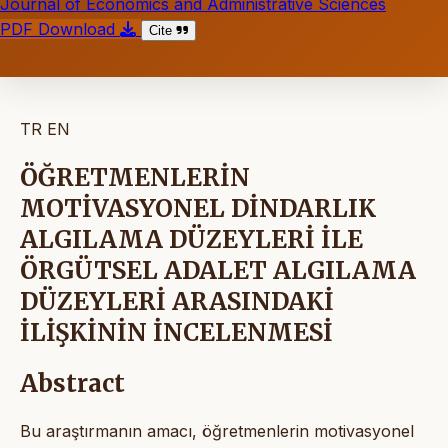
Journal of Economics and Administrative Sciences
PDF Download
Cite
TR
EN
ÖĞRETMENLERİN
MOTİVASYONEL DİNDARLIK
ALGILAMA DÜZEYLERİ İLE
ÖRGÜTSEL ADALET ALGILAMA
DÜZEYLERİ ARASINDAKİ
İLİŞKİNİN İNCELENMESİ
Abstract
Bu araştırmanın amacı, öğretmenlerin motivasyonel