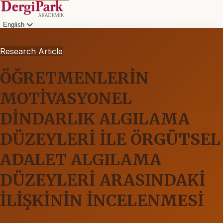
English
Research Article
ÖĞRETMENLERİN
MOTİVASYONEL
DİNDARLIK ALGILAMA
DÜZEYLERİ İLE ÖRGÜTSEL
ADALET ALGILAMA
DÜZEYLERİ ARASINDAKİ
İLİŞKİNİN İNCELENMESİ