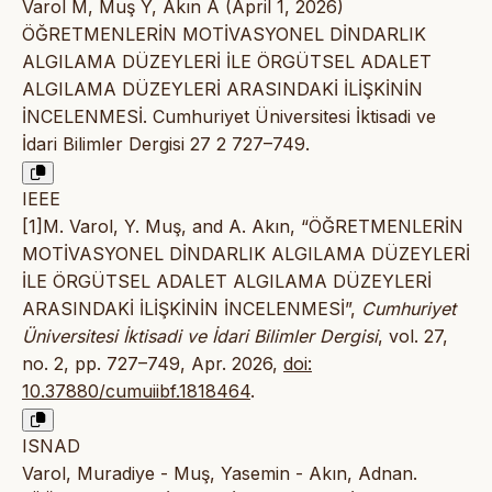
Varol M, Muş Y, Akın A (April 1, 2026)
ÖĞRETMENLERİN MOTİVASYONEL DİNDARLIK
ALGILAMA DÜZEYLERİ İLE ÖRGÜTSEL ADALET
ALGILAMA DÜZEYLERİ ARASINDAKİ İLİŞKİNİN
İNCELENMESİ. Cumhuriyet Üniversitesi İktisadi ve
İdari Bilimler Dergisi 27 2 727–749.
IEEE
[1]M. Varol, Y. Muş, and A. Akın, “ÖĞRETMENLERİN
MOTİVASYONEL DİNDARLIK ALGILAMA DÜZEYLERİ
İLE ÖRGÜTSEL ADALET ALGILAMA DÜZEYLERİ
ARASINDAKİ İLİŞKİNİN İNCELENMESİ”,
Cumhuriyet
Üniversitesi İktisadi ve İdari Bilimler Dergisi
, vol. 27,
no. 2, pp. 727–749, Apr. 2026,
doi:
10.37880/cumuiibf.1818464
.
ISNAD
Varol, Muradiye - Muş, Yasemin - Akın, Adnan.