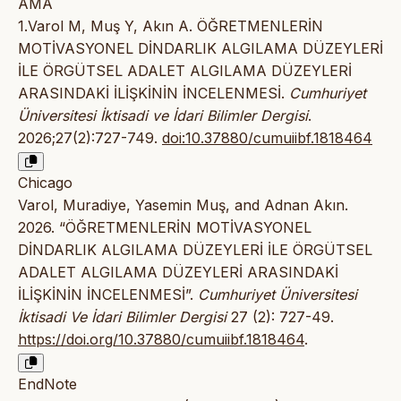
AMA
1.Varol M, Muş Y, Akın A. ÖĞRETMENLERİN
MOTİVASYONEL DİNDARLIK ALGILAMA DÜZEYLERİ
İLE ÖRGÜTSEL ADALET ALGILAMA DÜZEYLERİ
ARASINDAKİ İLİŞKİNİN İNCELENMESİ.
Cumhuriyet
Üniversitesi İktisadi ve İdari Bilimler Dergisi
.
2026;27(2):727-749.
doi:10.37880/cumuiibf.1818464
Chicago
Varol, Muradiye, Yasemin Muş, and Adnan Akın.
2026. “ÖĞRETMENLERİN MOTİVASYONEL
DİNDARLIK ALGILAMA DÜZEYLERİ İLE ÖRGÜTSEL
ADALET ALGILAMA DÜZEYLERİ ARASINDAKİ
İLİŞKİNİN İNCELENMESİ”.
Cumhuriyet Üniversitesi
İktisadi Ve İdari Bilimler Dergisi
27 (2): 727-49.
https://doi.org/10.37880/cumuiibf.1818464
.
EndNote