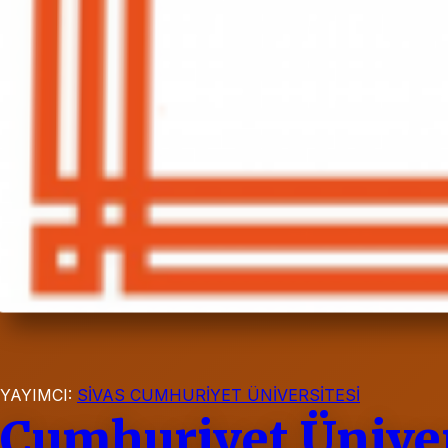
YAYIMCI:
SİVAS CUMHURİYET ÜNİVERSİTESİ
Cumhuriyet Ünivers