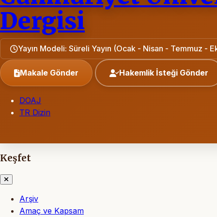
Dergisi
Yayın Modeli: Süreli Yayın (Ocak - Nisan - Temmuz - E
Makale Gönder
Hakemlik İsteği Gönder
DOAJ
TR Dizin
Keşfet
Arşiv
Amaç ve Kapsam