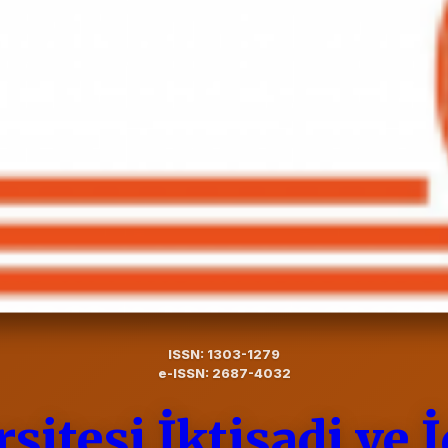
ISSN: 1303-1279
e-ISSN: 2687-4032
itesi İktisadi ve İ