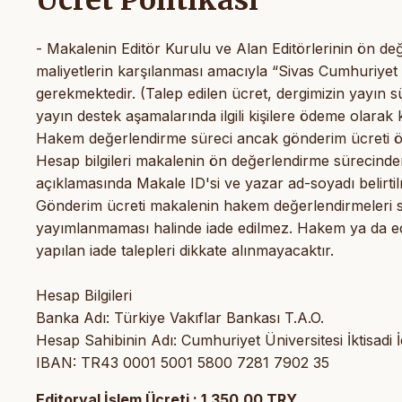
- Makalenin Editör Kurulu ve Alan Editörlerinin ön de
maliyetlerin karşılanması amacıyla “Sivas Cumhuriyet 
gerekmektedir. (Talep edilen ücret, dergimizin yayın s
yayın destek aşamalarında ilgili kişilere ödeme olarak 
Hakem değerlendirme süreci ancak gönderim ücreti öd
Hesap bilgileri makalenin ön değerlendirme sürecinde
açıklamasında Makale ID'si ve yazar ad-soyadı belirtilm
Gönderim ücreti makalenin hakem değerlendirmeleri so
yayımlanmaması halinde iade edilmez. Hakem ya da edit
yapılan iade talepleri dikkate alınmayacaktır.
Hesap Bilgileri
Banka Adı: Türkiye Vakıflar Bankası T.A.O.
Hesap Sahibinin Adı: Cumhuriyet Üniversitesi İktisadi İd
IBAN: TR43 0001 5001 5800 7281 7902 35
Editoryal İşlem Ücreti : 1,350.00 TRY